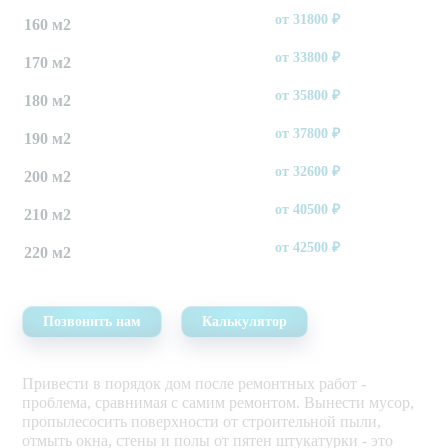
от
31800
₽
160 м2
от
33800
₽
170 м2
от
35800
₽
180 м2
от
37800
₽
190 м2
от
32600
₽
200 м2
от
40500
₽
210 м2
от
42500
₽
220 м2
Позвонить нам
Калькулятор
Привести в порядок дом после ремонтных работ -
проблема, сравнимая с самим ремонтом. Вынести мусор,
пропылесосить поверхности от строительной пыли,
отмыть окна, стены и полы от пятен штукатурки - это