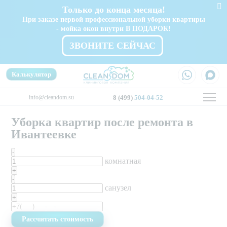
Только до конца месяца!
При заказе первой профессиональной уборки квартиры
- мойка окон внутри В ПОДАРОК!
ЗВОНИТЕ СЕЙЧАС
Калькулятор
info@cleandom.su
8 (499)
504-04-52
Уборка квартир после ремонта в
Ивантеевке
-
комнатная
+
-
санузел
+