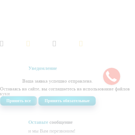
Обращаем ваше внимание на то, что данный интернет-сайт, а также вся
информация об услугах и ценах, предоставленная на нём, носит
исключительно информационный характер и не является публичной
офертой, определяемой положениями Статьи 437 Гражданского кодекса
Российской Федерации.
Политика обработки персональных данных
Создано в
Уведомление
Ваша заявка успешно отправлена.
Оставаясь на сайте, вы соглашаетесь на использование
файлов
куки
Принять все
Принять обязательные
Оставьте
сообщение
и мы Вам перезвоним!