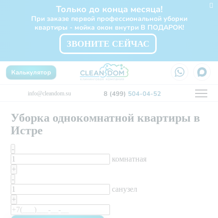
Только до конца месяца!
При заказе первой профессиональной уборки
квартиры - мойка окон внутри В ПОДАРОК!
ЗВОНИТЕ СЕЙЧАС
Калькулятор
8 (499)
504-04-52
info@cleandom.su
Уборка однокомнатной квартиры в
Истре
-
комнатная
+
-
санузел
+