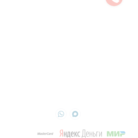
Сертификаты
Карта сайта
Отзывы
Вопросы и ответы
Контакты
Ежедневно с 9:00 до 19:00
8 (499)
504-04-52
info@cleandom.su
г. Истра
ИП Кириленко Оксана
ИНН 772990291136
ОГРН 325774600461291