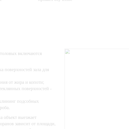
 столовых включаются
а поверхностей зала для
ния от жира и копоти;
теклянных поверхностей -
 клининг подсобных
роба.
а объект выезжает
торанов зависит от площади,