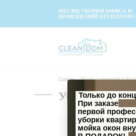
МЕСЯЦ УБОРКИ ОФИСА И
ПОМЕЩЕНИЙ БЕСПЛАТНО
Главная
Уборка помещений в Истр
Уборка кафе и
Только до кон
При заказе
первой профе
уборки кварти
мойка окон вну