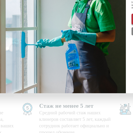
Н
н
ональных данных
ознакомлен(-а) и даю
согласие
на обработку пе
нформации о скидках и акциях
Используем свои средства
е дни,
Приезжаем на уборку с
профессиональными моющими
средствами и необходимым
оборудованием
Стаж не менее 5 лет
ые
Средний рабочий стаж наших
а,
клинеров составляет 5 лет, каждый
ю ваших
сотрудник работает официально и
х
прошел обучение