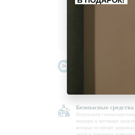
В ПОДАРОК!
С
политикой обработки перс
Даю
согласие
на получение и
Убираем даже ночью
Убираем 24/7, в праздничны
при любой погоде
Безопасные средства
Используем гипоаллергенн
моющие и чистящие средств
которые не вредят здоровь
детей и домашних животны