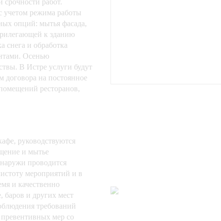
 срочности работ.
 с учетом режима работы
ных опций: мытья фасада,
 прилегающей к зданию
а снега и обработка
нтами. Осенью
твы. В Истре услуги будут
м договора на постоянное
помещений ресторанов,
кафе, руководствуются
щение и мытье
снаружи проводится
истоту мероприятий и в
емя и качественно
 баров и других мест
соблюдения требований
 превентивных мер со