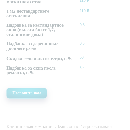
210
₽
москитная сетка
1 м2 нестандартного
210
₽
остекления
Надбавка за нестандартное
0.3
окно (высота более 1,7,
сталинские дома)
Надбавка за деревянные
0.5
двойные рамы
50
Скидка если окна изнутри, в %
Надбавка за окна после
50
ремонта, в %
Позвонить нам
Клининговая компания CleanDom в Истре оказывает