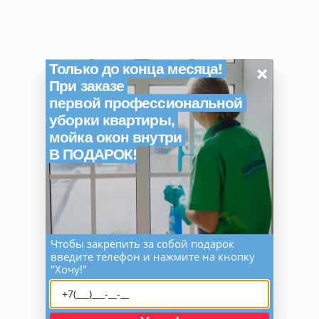
×
Только до конца месяца!
При заказе
первой профессиональной
уборки квартиры,
мойка окон внутри
В ПОДАРОК!
Чтобы закрепить за собой подарок
введите телефон и нажмите на кнопку
"Хочу!"