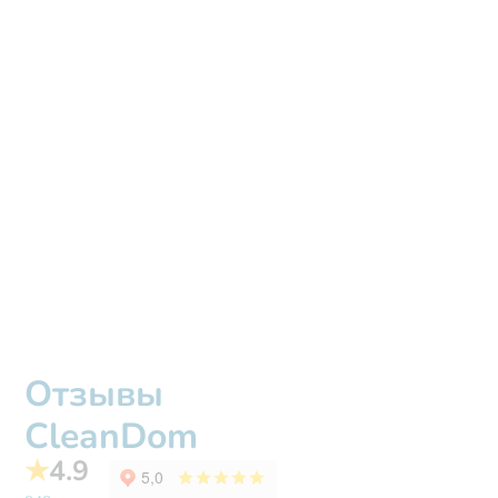
Отзывы
CleanDom
★
4.9