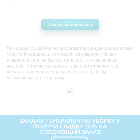
влажная очистка 
всех видов 
Смотреть полностью
корпусной мебели 
(на высоту до 1,8 м 
от пола) 
Компания CleanDom осуществляет все виды клининговых
удаление пыли с 
услуг в Голицыно, в том числе регулярную уборку
розеток и 
квартир. Клинеры быстро приведут в порядок ваше
выключателей  
жилище. Стоимость клининга зависит от количества
комнат и конечного списка услуг, который мы
согласовываем с клиентом.
вынос мусора, 
замена мусорных 
пакетов   
мытьё полов и 
плинтусов
ЗАКАЖИ ГЕНЕРАЛЬНУЮ УБОРКУ И
ПОЛУЧИ СКИДКУ 20% НА
СЛЕДУЮЩИЙ ЗАКАЗ
сухая уборка 
пылесосом  