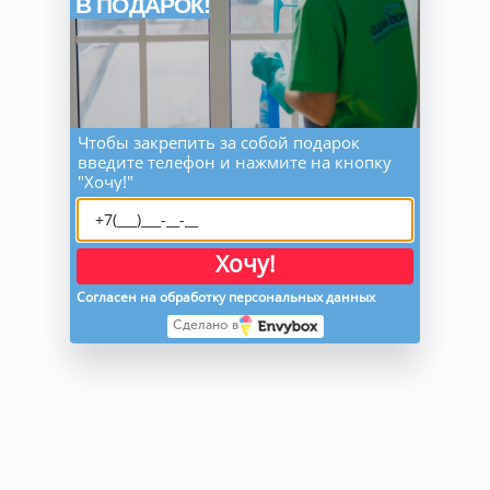
В ПОДАРОК!
очищаем 
сантехнику, убираем 
водный камень, 
ржавчину 
Чтобы закрепить за собой подарок
введите телефон и нажмите на кнопку
очистка кухонной 
"Хочу!"
рабочей 
поверхности, 
столов, барных 
стоек  
Хочу!
Согласен на обработку персональных данных
мытье всего 
Сделано в
кухонного фартука 
от жировых 
загрязнений    
мытье внешних 
фасадов кухонного 
гарнитура на всю 
высоту 