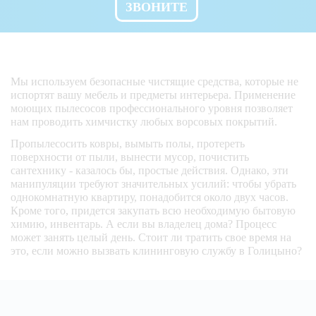
ЗВОНИТЕ
очистка радиаторов 
отопления и труб
Мы используем безопасные чистящие средства, которые не
удаление пыли с 
испортят вашу мебель и предметы интерьера. Применение
аксессуаров, 
моющих пылесосов профессионального уровня позволяет
предметов 
интерьера    
нам проводить химчистку любых ворсовых покрытий.
Пропылесосить ковры, вымыть полы, протереть
поверхности от пыли, вынести мусор, почистить
удаление пыли со 
сантехнику - казалось бы, простые действия. Однако, эти
светильников 
настенных и 
манипуляции требуют значительных усилий: чтобы убрать
напольных 
однокомнатную квартиру, понадобится около двух часов.
Кроме того, придется закупать всю необходимую бытовую
химию, инвентарь. А если вы владелец дома? Процесс
удаление пыли с 
может занять целый день. Стоит ли тратить свое время на
люстр (кроме 
это, если можно вызвать клининговую службу в Голицыно?
хрустальных и 
сложной 
конструкции 
(считаем отдельно)