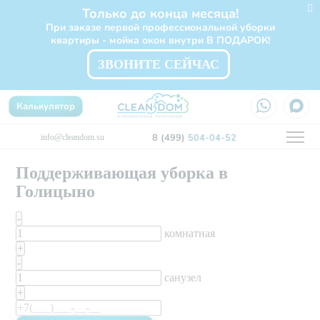
Только до конца месяца!
При заказе первой профессиональной уборки
квартиры - мойка окон внутри В ПОДАРОК!
ЗВОНИТЕ СЕЙЧАС
Калькулятор
8 (499)
504-04-52
info@cleandom.su
Поддерживающая уборка в
Голицыно
-
комнатная
+
-
санузел
+