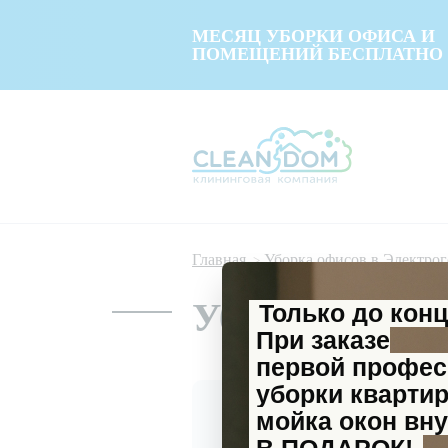
МЕСЯЦ УБОРКИ ОФИСА И
ПОМЕЩЕНИЙ БЕСПЛАТНО
Главная
Уборка офисов в Электрог
Уборка офисо
Только до кон
При заказе
первой профе
уборки кварти
мойка окон вну