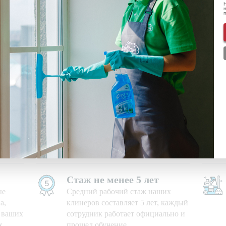
Н
н
ональных данных
ознакомлен(-а) и даю
согласие
на обработку пе
нформации о скидках и акциях
Используем свои средства
е дни,
Приезжаем на уборку с
профессиональными моющими
средствами и необходимым
оборудованием
Стаж не менее 5 лет
ые
Средний рабочий стаж наших
а,
клинеров составляет 5 лет, каждый
ю ваших
сотрудник работает официально и
х
прошел обучение