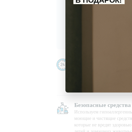
В ПОДАРОК!
С
политикой обработки перс
Даю
согласие
на получение и
Убираем даже ночью
Убираем 24/7, в праздничны
при любой погоде
Безопасные средства
Используем гипоаллергенн
моющие и чистящие средств
которые не вредят здоровь
детей и домашних животны