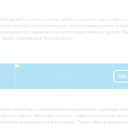
имо провести в сжатые сроки, чтобы сотрудники смогли приступ
 полах оседает строительная пыль, остаются пятна краски, остат
ех поверхностей с применением специальных моющих средств. К
а любых помещений в Электрогорске.
ЗВ
одимым инвентарем, специальным оборудованием и проводит убор
ь нам по телефону. Менеджер свяжется с вами для уточнения дет
крывающие документы для бухгалтерии. Уборку офисов можем про