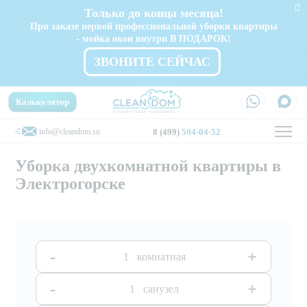
Только до конца месяца!
При заказе первой профессиональной уборки квартиры
- мойка окон внутри В ПОДАРОК!
ЗВОНИТЕ СЕЙЧАС
Калькулятор
info@cleandom.su
8 (499)
504-04-52
Уборка двухкомнатной квартиры в
Электрогорске
-
+
комнатная
-
+
санузел