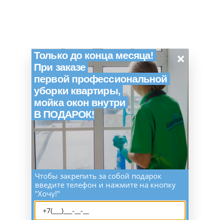
×
Только до конца месяца!
При заказе
первой профессиональной
уборки квартиры,
мойка окон внутри
В ПОДАРОК!
Чтобы закрепить за собой подарок
введите телефон и нажмите на кнопку
"Хочу!"