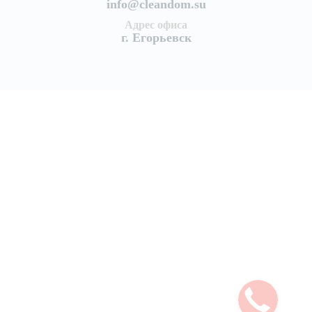
info@cleandom.su
Адрес офиса
г. Егорьевск
Услуги
Уборка квартир
Генеральная уборка квартиры
Поддерживающая уборка квартир
Уборка после ремонта
Уборка после пожара
Уборка коттеджей