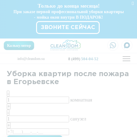
Только до конца месяца!
При заказе первой профессиональной уборки квартиры
- мойка окон внутри В ПОДАРОК!
ЗВОНИТЕ СЕЙЧАС
Калькулятор
info@cleandom.su
8 (499)
504-04-52
Уборка квартир после пожара
в Егорьевске
-
комнатная
+
-
санузел
+