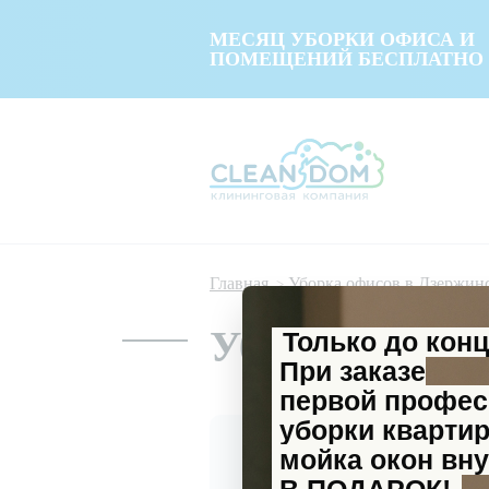
МЕСЯЦ УБОРКИ ОФИСА И
ПОМЕЩЕНИЙ БЕСПЛАТНО
Главная
Уборка офисов в Дзержин
Уборка офисо
Только до кон
При заказе
первой профе
уборки кварти
мойка окон вну