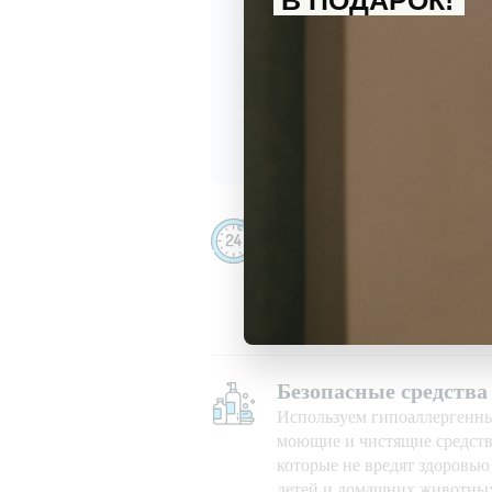
В ПОДАРОК!
С
политикой обработки перс
Даю
согласие
на получение и
Убираем даже ночью
Убираем 24/7, в праздничны
при любой погоде
Безопасные средства
Используем гипоаллергенн
моющие и чистящие средств
которые не вредят здоровь
детей и домашних животны