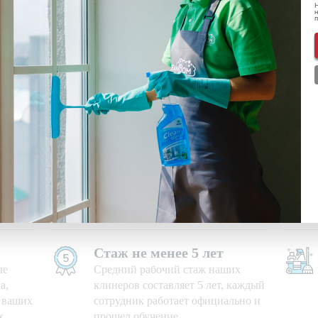
Н
н
ональных данных
ознакомлен(-а) и даю
согласие
на обработку пе
нформации о скидках и акциях
Используем свои средства
е дни,
Приезжаем на уборку с
профессиональными моющими
средствами и необходимым
оборудованием
Стаж не менее 5 лет
ые
Средний рабочий стаж наших
а,
клинеров составляет 5 лет, каждый
ю ваших
сотрудник работает официально и
х
прошел обучение