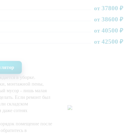
37800
от
₽
38600
от
₽
40500
от
₽
42500
от
₽
улятор
дается в уборке.
ски, монтажной пены,
ный мусор - лишь малая
делать. Если ремонт был
или складском
и даже сотнях
порядок помещение после
 обратитесь в