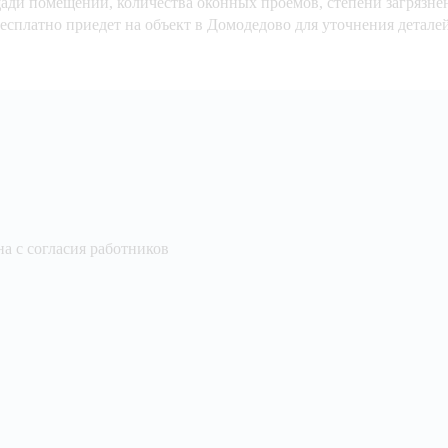
ади помещений, количества оконных проемов, степени загрязнени
сплатно приедет на объект в Домодедово для уточнения деталей
а с согласия работников