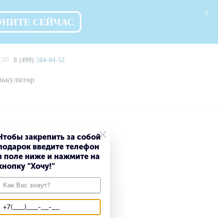
ОНИТЕ СЕЙЧАС
:00
8 (499)
504-04-52
лькулятор
×
Чтобы закрепить за собой
подарок введите телефон
омодедово
в поле ниже и нажмите на
кнопку "Хочу!"