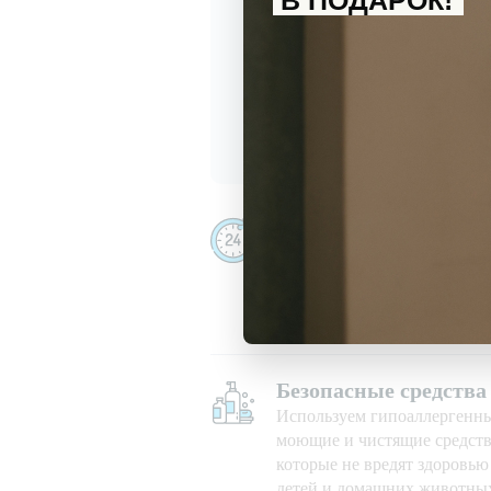
В ПОДАРОК!
С
политикой обработки перс
Даю
согласие
на получение и
Убираем даже ночью
Убираем 24/7, в праздничны
при любой погоде
Безопасные средства
Используем гипоаллергенн
моющие и чистящие средств
которые не вредят здоровь
детей и домашних животны