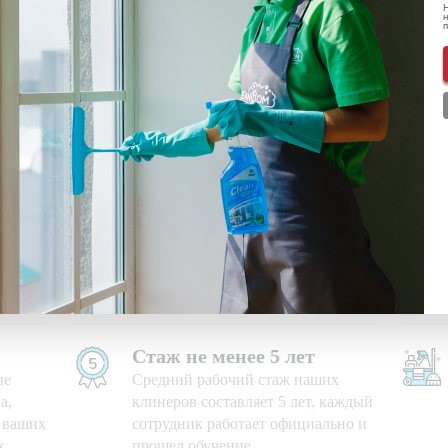
Н
н
ональных данных
ознакомлен(-а) и даю
согласие
на обработку пе
нформации о скидках и акциях
Используем свои средства
е дни,
Приезжаем на уборку с
профессиональными моющими
средствами и необходимым
оборудованием
Стаж не менее 5 лет
ые
Средний рабочий стаж наших
а,
клинеров составляет 5 лет, каждый
ю ваших
сотрудник работает официально и
х
прошел обучение