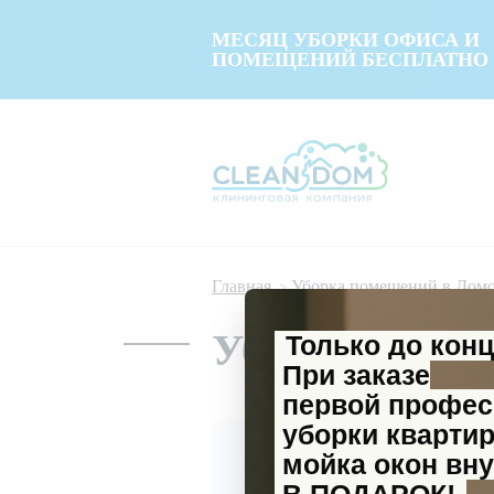
МЕСЯЦ УБОРКИ ОФИСА И
ПОМЕЩЕНИЙ БЕСПЛАТНО
Главная
Уборка помещений в Дом
Уборка помещ
Только до кон
При заказе
первой профе
уборки кварти
мойка окон вну