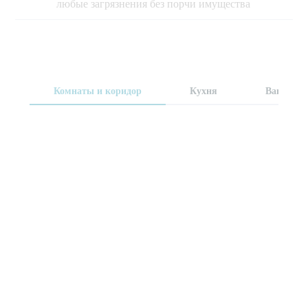
любые загрязнения без порчи имущества
Комнаты и коридор
Кухня
Ванна и т