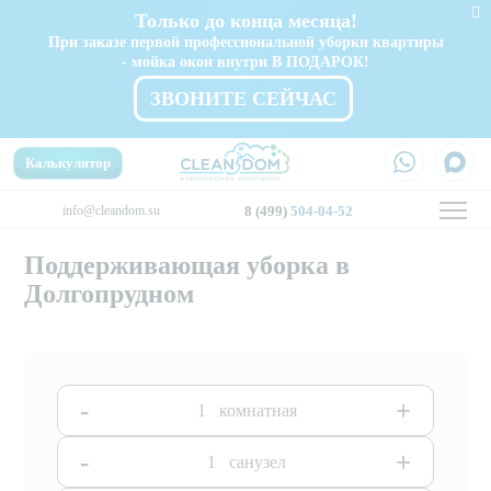
Только до конца месяца!
При заказе первой профессиональной уборки квартиры
- мойка окон внутри В ПОДАРОК!
ЗВОНИТЕ СЕЙЧАС
Калькулятор
info@cleandom.su
8 (499)
504-04-52
Поддерживающая уборка в
Долгопрудном
-
+
комнатная
-
+
санузел