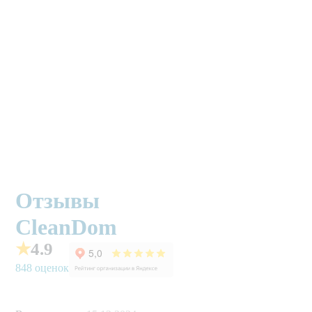
расставим 
аккуратно 
бутылочки с 
косметическими 
средствами   
Отзывы
CleanDom
★
4.9
848 оценок