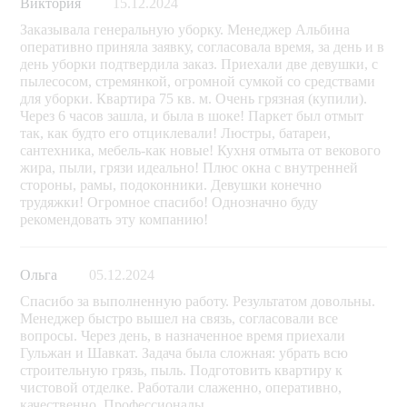
Виктория
15.12.2024
Заказывала генеральную уборку. Менеджер Альбина
оперативно приняла заявку, согласовала время, за день и в
день уборки подтвердила заказ. Приехали две девушки, с
пылесосом, стремянкой, огромной сумкой со средствами
для уборки. Квартира 75 кв. м. Очень грязная (купили).
Через 6 часов зашла, и была в шоке! Паркет был отмыт
так, как будто его отциклевали! Люстры, батареи,
сантехника, мебель-как новые! Кухня отмыта от векового
жира, пыли, грязи идеально! Плюс окна с внутренней
стороны, рамы, подоконники. Девушки конечно
трудяжки! Огромное спасибо! Однозначно буду
рекомендовать эту компанию!
Ольга
05.12.2024
Спасибо за выполненную работу. Результатом довольны.
Менеджер быстро вышел на связь, согласовали все
вопросы. Через день, в назначенное время приехали
Гульжан и Шавкат. Задача была сложная: убрать всю
строительную грязь, пыль. Подготовить квартиру к
чистовой отделке. Работали слаженно, оперативно,
качественно. Профессионалы.