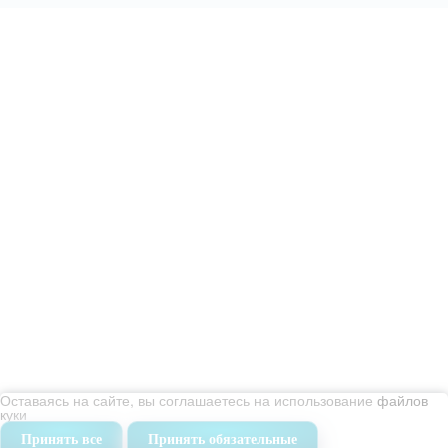
Услуги
Уборка квартир
Генеральная уборка квартиры
Поддерживающая уборка квартир
Уборка после ремонта
Уборка после пожара
Уборка коттеджей
Уборка офисов
Уборка помещений
Оставаясь на сайте, вы соглашаетесь на использование
файлов
куки
Химчистка
Принять все
Принять обязательные