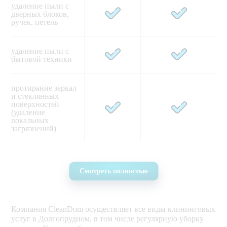
удаление пыли с 
дверных блоков, 
ручек, петель   
удаление пыли с 
бытовой техники 
протирание зеркал 
и стеклянных 
поверхностей 
(удаление 
локальных 
загрязнений)    
влажная очистка 
всех видов 
Смотреть полностью
корпусной мебели 
(на высоту до 1,8 м 
от пола) 
Компания CleanDom осуществляет все виды клининговых
удаление пыли с 
услуг в Долгопрудном, в том числе регулярную уборку
розеток и 