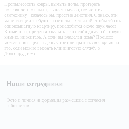
Пропылесосить ковры, вымыть полы, протереть
поверхности от пыли, вынести мусор, почистить
сантехнику - казалось бы, простые действия. Однако, эти
удаление пыли со 
светильников 
манипуляции требуют значительных усилий: чтобы убрать
настенных и 
однокомнатную квартиру, понадобится около двух часов.
напольных 
Кроме того, придется закупать всю необходимую бытовую
химию, инвентарь. А если вы владелец дома? Процесс
может занять целый день. Стоит ли тратить свое время на
удаление пыли с 
это, если можно вызвать клининговую службу в
люстр (кроме 
Долгопрудном?
хрустальных и 
сложной 
конструкции 
(считаем отдельно)
Наши сотрудники
удаление пыли с 
потолочных 
карнизов, 
кондиционеров, 
Фото и личная информация размещена с согласия
картин  
работников
удаление пыли с 
верхней части 