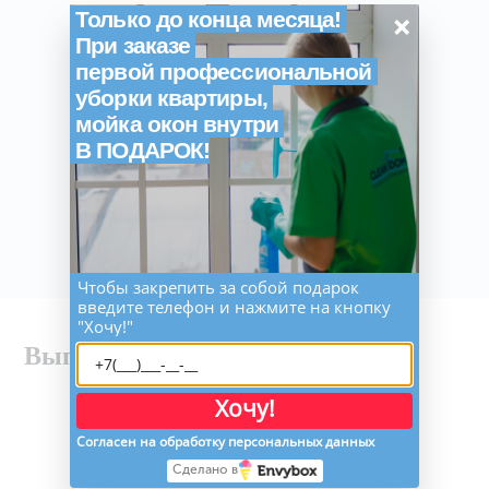
×
Только до конца месяца!
При заказе
первой профессиональной
уборки квартиры,
мойка окон внутри
В ПОДАРОК!
Чтобы закрепить за собой подарок
введите телефон и нажмите на кнопку
"Хочу!"
Выполненные работы
Хочу!
Согласен на обработку персональных данных
Сделано в