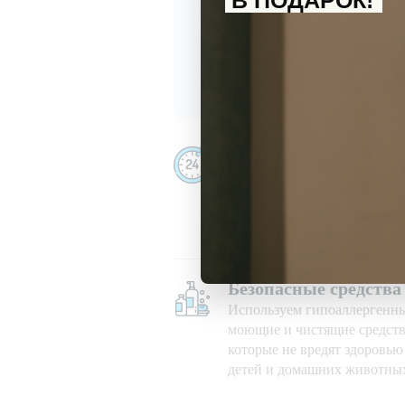
В ПОДАРОК!
С
политикой обработки перс
Даю
согласие
на получение и
Убираем даже ночью
Убираем 24/7, в праздничны
при любой погоде
Безопасные средства
Используем гипоаллергенн
моющие и чистящие средств
которые не вредят здоровь
детей и домашних животны