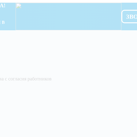
А!
ЗВ
 В
а с согласия работников