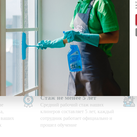
Н
н
ональных данных
ознакомлен(-а) и даю
согласие
на обработку пе
нформации о скидках и акциях
Используем свои средства
е дни,
Приезжаем на уборку с
профессиональными моющими
средствами и необходимым
оборудованием
Стаж не менее 5 лет
ые
Средний рабочий стаж наших
а,
клинеров составляет 5 лет, каждый
ю ваших
сотрудник работает официально и
х
прошел обучение