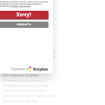
ажимая на кнопку "
Хочу!
", я даю свое согласие
а обработку моих персональных данных и
принимаю
условия соглашения
рсональных данных
Хочу!
закрыть
Гарантируем
безопасность
Все наши сотрудники проверены
службой безопасности на предмет
порядочности
Сделано в
Без риска порчи
Немецкое оборудование и
профессиональные моющие
составы позволяют отмыть
практически любые загрязнения
без порчи имущества