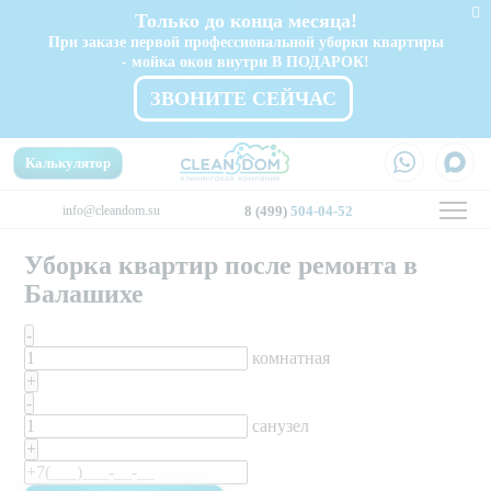
Только до конца месяца!
При заказе первой профессиональной уборки квартиры
- мойка окон внутри В ПОДАРОК!
ЗВОНИТЕ СЕЙЧАС
Калькулятор
info@cleandom.su
8 (499)
504-04-52
Уборка квартир после ремонта в
Балашихе
-
комнатная
+
-
санузел
+