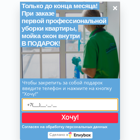
×
Только до конца месяца!
При заказе
первой профессиональной
уборки квартиры,
мойка окон внутри
В ПОДАРОК!
Чтобы закрепить за собой подарок
введите телефон и нажмите на кнопку
"Хочу!"
Хочу!
Согласен на обработку персональных данных
Сделано в